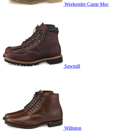
Weekender Camp Moc
Sawmill
Williston