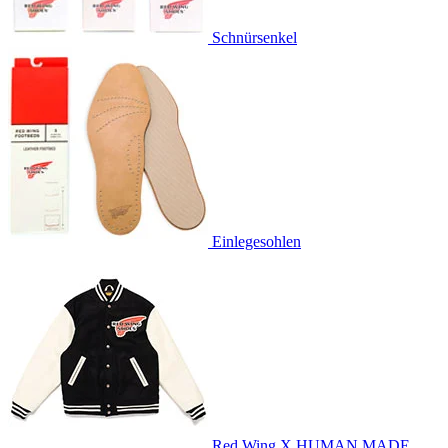
Schnürsenkel
Einlegesohlen
Red Wing X HUMAN MADE