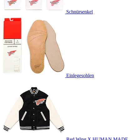
Schnürsenkel
Einlegesohlen
Red Wing X HUMAN MADE