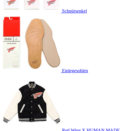
Schnürsenkel
Einlegesohlen
Red Wing X HUMAN MADE