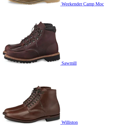
Weekender Camp Moc
Sawmill
Williston