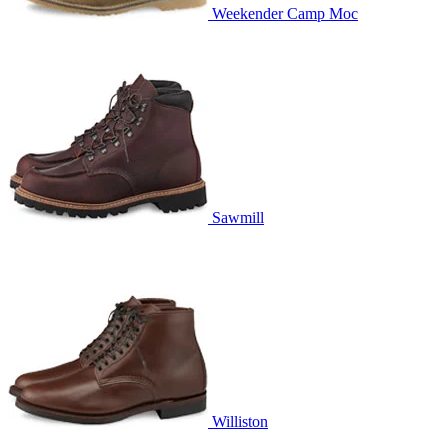
Weekender Camp Moc
Sawmill
Williston