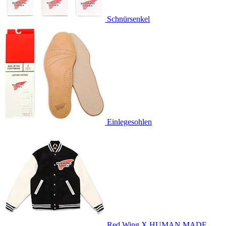
Schnürsenkel
Einlegesohlen
Red Wing X HUMAN MADE