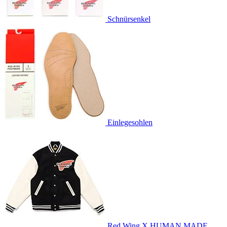
Schnürsenkel
Einlegesohlen
Red Wing X HUMAN MADE