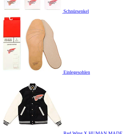
Schnürsenkel
Einlegesohlen
Red Wing X HUMAN MADE