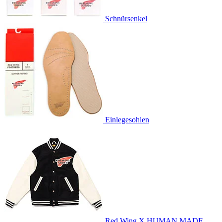
Schnürsenkel
Einlegesohlen
Red Wing X HUMAN MADE