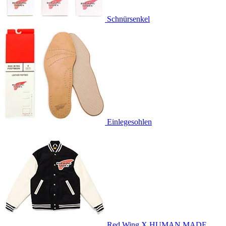
Schnürsenkel
Einlegesohlen
Red Wing X HUMAN MADE