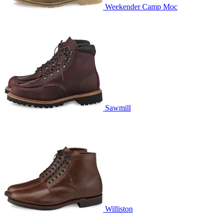
Weekender Camp Moc
Sawmill
Williston