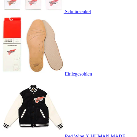
Schnürsenkel
Einlegesohlen
Red Wing X HUMAN MADE