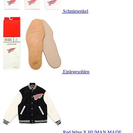
Schnürsenkel
Einlegesohlen
Red Wing X HUMAN MADE