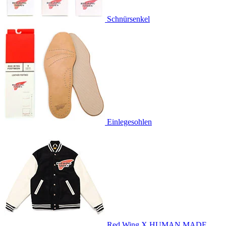
Schnürsenkel
Einlegesohlen
Red Wing X HUMAN MADE