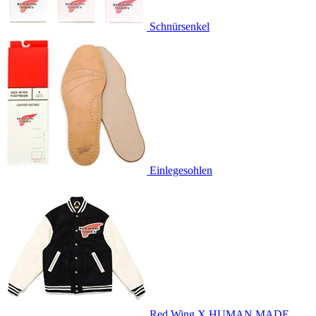
Schnürsenkel
Einlegesohlen
Red Wing X HUMAN MADE