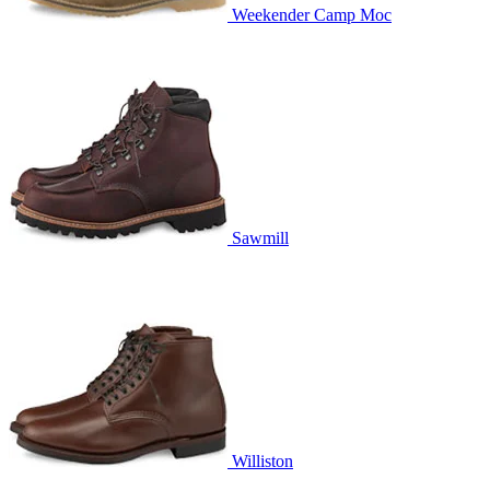
Weekender Camp Moc
Sawmill
Williston