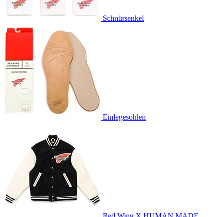
Schnürsenkel
Einlegesohlen
Red Wing X HUMAN MADE