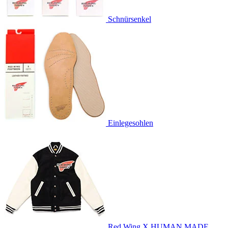
Schnürsenkel
Einlegesohlen
Red Wing X HUMAN MADE