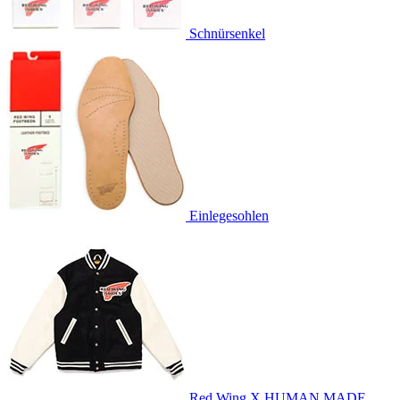
Schnürsenkel
Einlegesohlen
Red Wing X HUMAN MADE