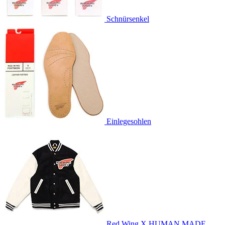
Schnürsenkel
Einlegesohlen
Red Wing X HUMAN MADE