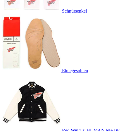
Schnürsenkel
Einlegesohlen
Red Wing X HUMAN MADE