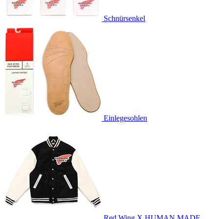
Schnürsenkel
Einlegesohlen
Red Wing X HUMAN MADE