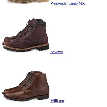
Weekender Camp Moc
Sawmill
Williston