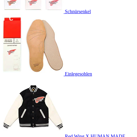
Schnürsenkel
Einlegesohlen
Red Wing X HUMAN MADE