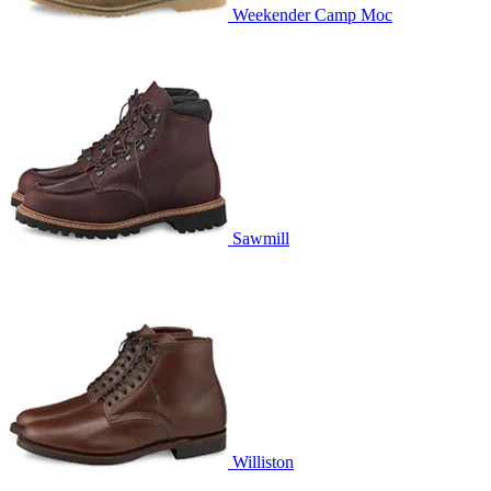
Weekender Camp Moc
Sawmill
Williston