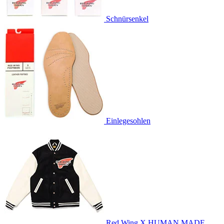
Schnürsenkel
Einlegesohlen
Red Wing X HUMAN MADE