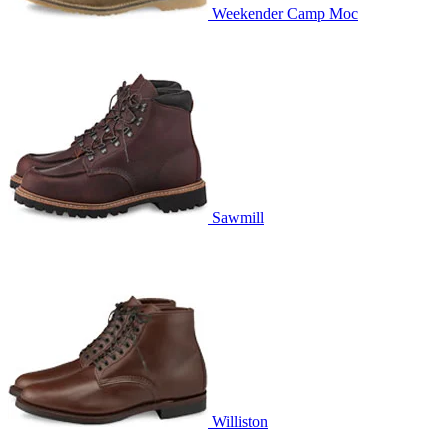
Weekender Camp Moc
Sawmill
Williston