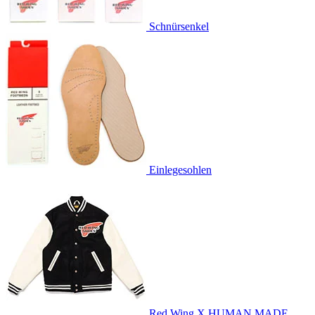
Schnürsenkel
Einlegesohlen
Red Wing X HUMAN MADE