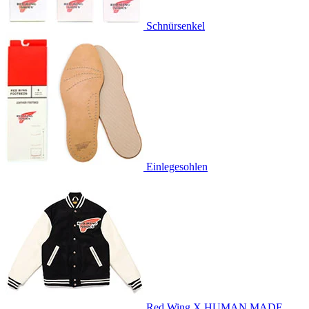
Schnürsenkel
Einlegesohlen
Red Wing X HUMAN MADE