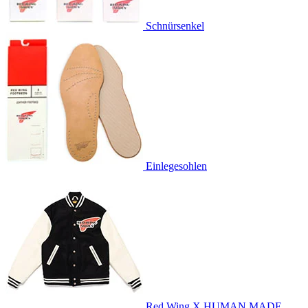
Schnürsenkel
Einlegesohlen
Red Wing X HUMAN MADE