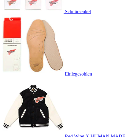
Schnürsenkel
Einlegesohlen
Red Wing X HUMAN MADE