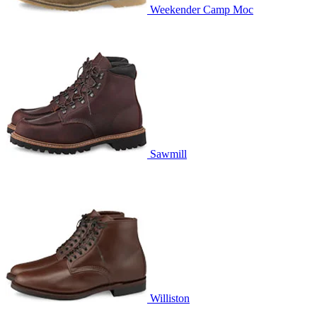
Weekender Camp Moc
Sawmill
Williston