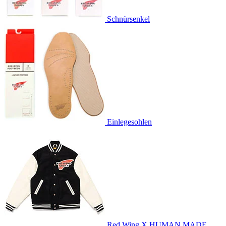
Schnürsenkel
Einlegesohlen
Red Wing X HUMAN MADE