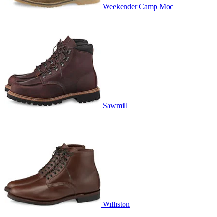
Weekender Camp Moc
Sawmill
Williston