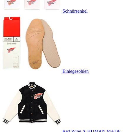
Schnürsenkel
Einlegesohlen
Red Wing X HUMAN MADE