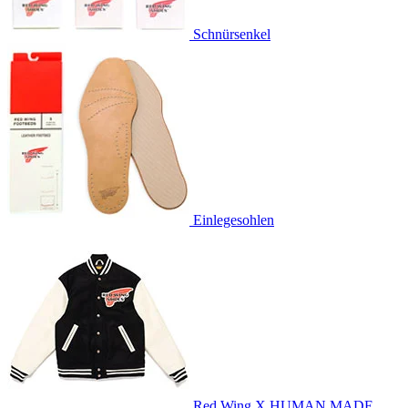
Schnürsenkel
Einlegesohlen
Red Wing X HUMAN MADE