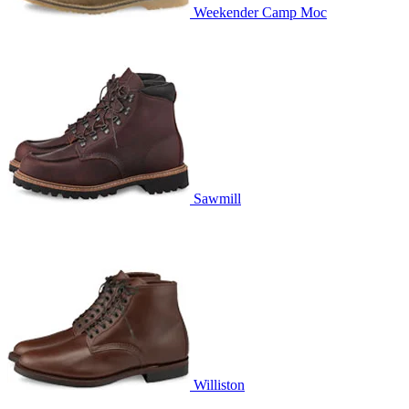
Weekender Camp Moc
Sawmill
Williston