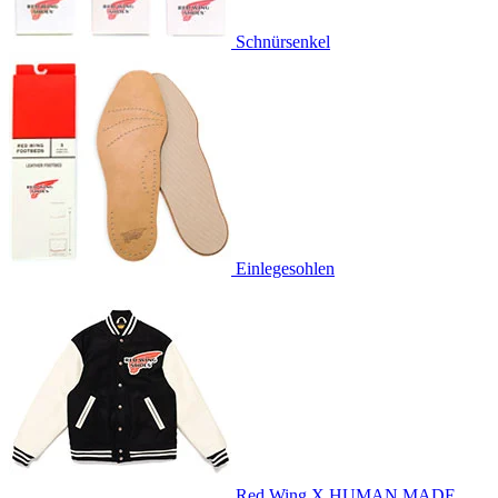
Schnürsenkel
Einlegesohlen
Red Wing X HUMAN MADE