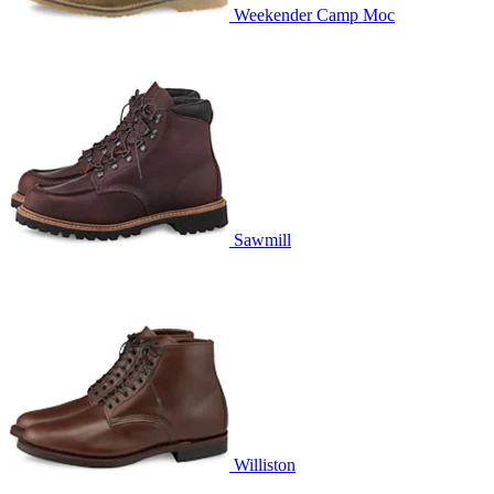
Weekender Camp Moc
Sawmill
Williston