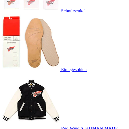
Schnürsenkel
Einlegesohlen
Red Wing X HUMAN MADE