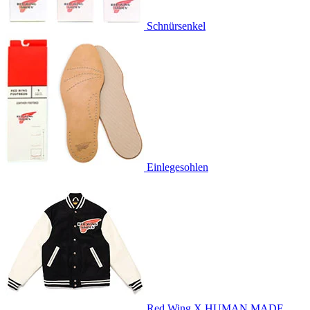
Schnürsenkel
Einlegesohlen
Red Wing X HUMAN MADE