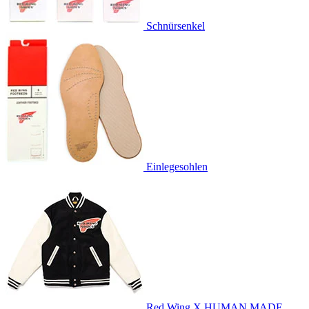
Schnürsenkel
Einlegesohlen
Red Wing X HUMAN MADE