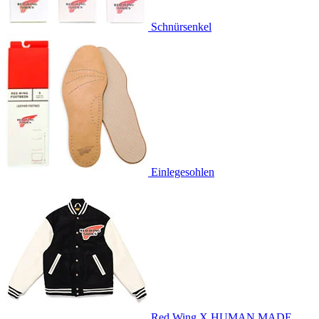
Schnürsenkel
Einlegesohlen
Red Wing X HUMAN MADE