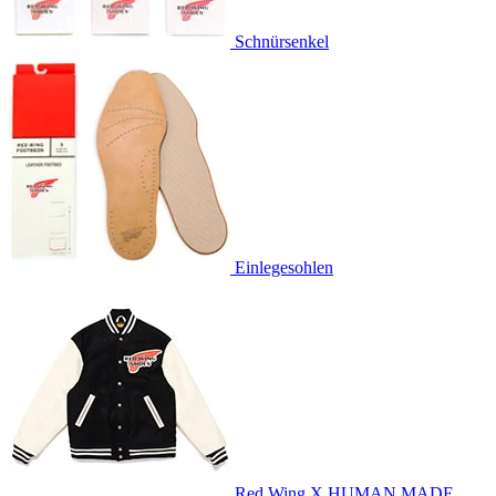
Schnürsenkel
Einlegesohlen
Red Wing X HUMAN MADE