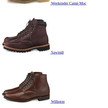
Weekender Camp Moc
Sawmill
Williston