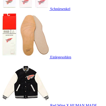
Schnürsenkel
Einlegesohlen
Red Wing X HUMAN MADE