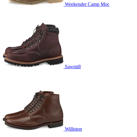
Weekender Camp Moc
Sawmill
Williston