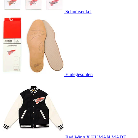
Schnürsenkel
Einlegesohlen
Red Wing X HUMAN MADE