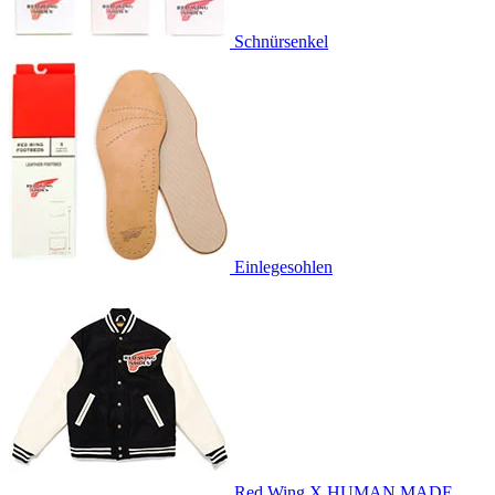
Schnürsenkel
Einlegesohlen
Red Wing X HUMAN MADE