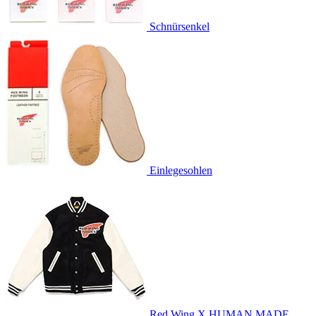
Schnürsenkel
Einlegesohlen
Red Wing X HUMAN MADE