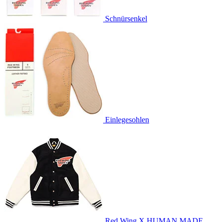
Schnürsenkel
Einlegesohlen
Red Wing X HUMAN MADE