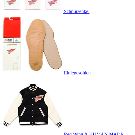
Schnürsenkel
Einlegesohlen
Red Wing X HUMAN MADE