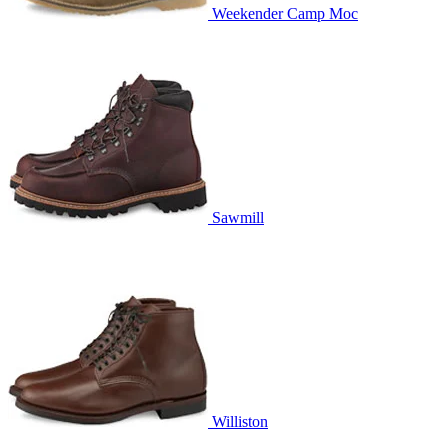
Weekender Camp Moc
Sawmill
Williston