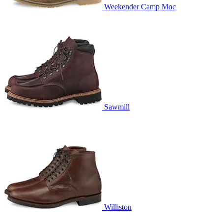
Weekender Camp Moc
Sawmill
Williston