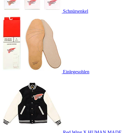
Schnürsenkel
Einlegesohlen
Red Wing X HUMAN MADE