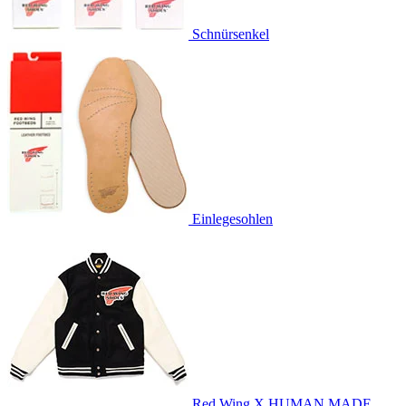
Schnürsenkel
Einlegesohlen
Red Wing X HUMAN MADE