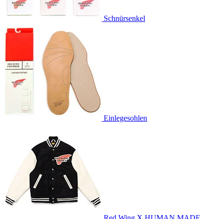
Schnürsenkel
Einlegesohlen
Red Wing X HUMAN MADE