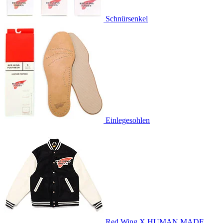
Schnürsenkel
Einlegesohlen
Red Wing X HUMAN MADE