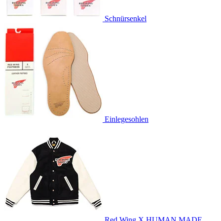
Schnürsenkel
Einlegesohlen
Red Wing X HUMAN MADE