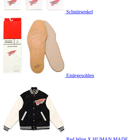
Schnürsenkel
Einlegesohlen
Red Wing X HUMAN MADE