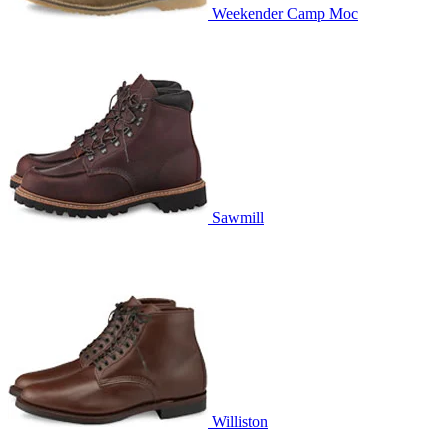
Weekender Camp Moc
Sawmill
Williston