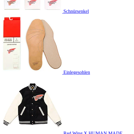
Schnürsenkel
Einlegesohlen
Red Wing X HUMAN MADE