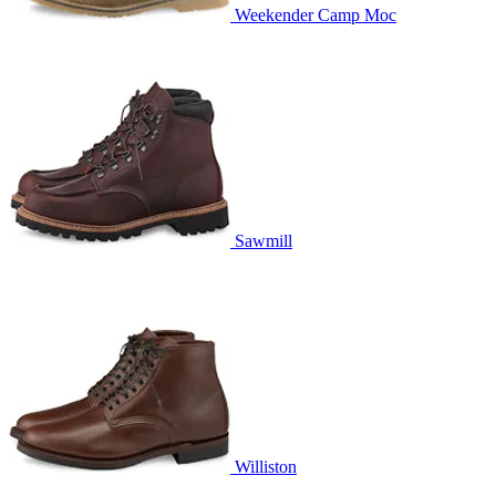
Weekender Camp Moc
Sawmill
Williston